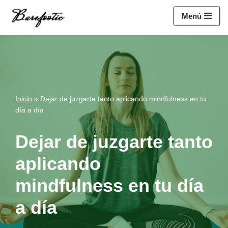
https://salesiq.zohopublic.eu/widget?
Menú
wc=siq4a1451e70fa5f95c0398aa2df141a4ab237876b314bf4c92f494
Saltar
al
contenido
Inicio
»
Dejar de juzgarte tanto aplicando mindfulness en tu
día a día
Dejar de juzgarte tanto
aplicando
mindfulness en tu día
a día