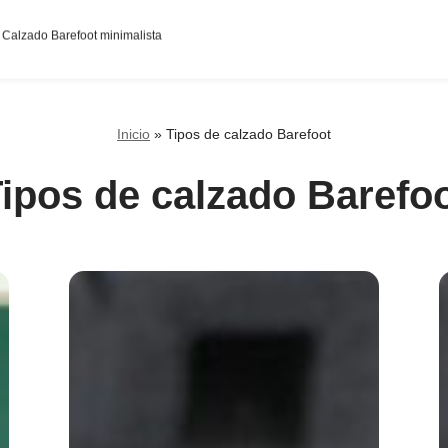
95c0398aa2df141a4ab237876b314bf4c92f4942fed1c49e92d
Calzado Barefoot minimalista
Inicio
»
Tipos de calzado Barefoot
ipos de calzado Barefo