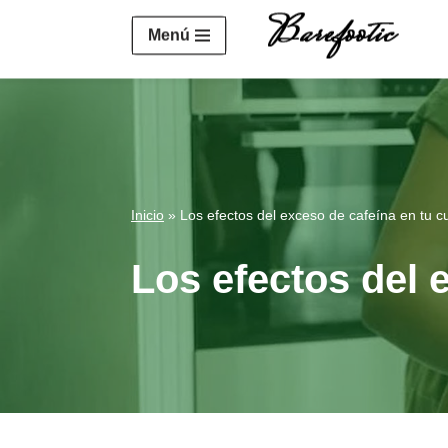
https://salesiq.zohopublic.eu/widget?wc=siq4a1451e70fa5f
Menú
Saltar
al
contenido
Inicio
»
Los efectos del exceso de cafeína en tu c
Los efectos del 