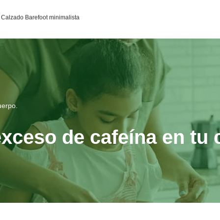
95c0398aa2df141a4ab237876b314bf4c92f4942fed1c49e92d
Calzado Barefoot minimalista
uerpo.
exceso de cafeína en tu 