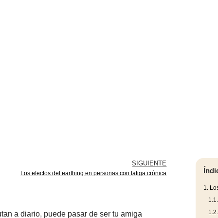
SIGUIENTE
Índi
Los efectos del earthing en personas con fatiga crónica
1.
Los
1.1
1.2
tan a diario, puede pasar de ser tu amiga