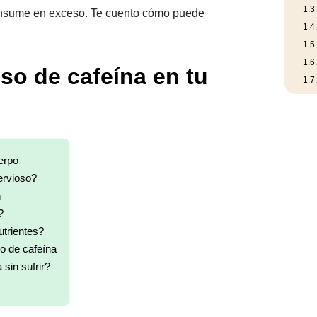
1.3
consume en exceso. Te cuento cómo puede
1.4
1.5
1.6
so de cafeína en tu
1.7
erpo
ervioso?
n
?
utrientes?
o de cafeína
sin sufrir?