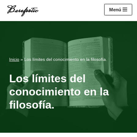
https://salesiq.zohopublic.eu/widget?
Menú
wc=siq4a1451e70fa5f95c0398aa2df141a4ab237876b314bf4c92f494
Saltar
al
contenido
Inicio
»
Los límites del conocimiento en la filosofía.
Los límites del
conocimiento en la
filosofía.