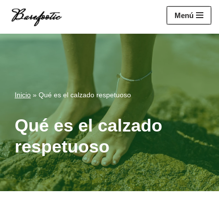
https://salesiq.zohopublic.eu/widget?
Menú
wc=siq4a1451e70fa5f95c0398aa2df141a4ab237876b314bf4c92f494
Saltar
al
contenido
Inicio
»
Qué es el calzado respetuoso
Qué es el calzado
respetuoso