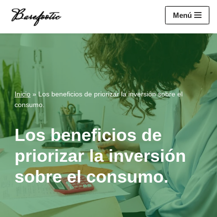
https://salesiq.zohopublic.eu/widget?
Menú
wc=siq4a1451e70fa5f95c0398aa2df141a4ab237876b314bf4c92f494
Saltar
al
contenido
Inicio
»
Los beneficios de priorizar la inversión sobre el
consumo.
Los beneficios de
priorizar la inversión
sobre el consumo.