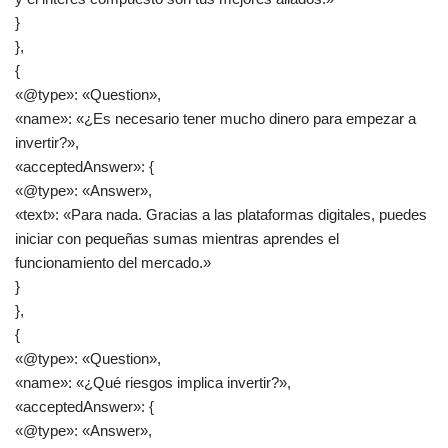
}
},
{
«@type»: «Question»,
«name»: «¿Es necesario tener mucho dinero para empezar a
invertir?»,
«acceptedAnswer»: {
«@type»: «Answer»,
«text»: «Para nada. Gracias a las plataformas digitales, puedes
iniciar con pequeñas sumas mientras aprendes el
funcionamiento del mercado.»
}
},
{
«@type»: «Question»,
«name»: «¿Qué riesgos implica invertir?»,
«acceptedAnswer»: {
«@type»: «Answer»,