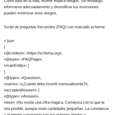
Como todo en la vida, invertir implica riesgos. Sin embargo,
informarse adecuadamente y diversificar tus inversiones
pueden minimizar esos riesgos.
Script de preguntas frecuentes (FAQ) con marcado schema:
«`json
{
«@context»: «https://schema.org»,
«@type»: «FAQPage»,
«mainEntity»: [
{
«@type»: «Question»,
«name»: «¿Cuánto debo invertir mensualmente?»,
«acceptedAnswer»: {
«@type»: «Answer»,
«text»: «No existe una cifra mágica. Comienza con lo que te
sea posible, aunque sean cantidades pequeñas. La constancia
y el interés compuesto son tus mejores aliados.»