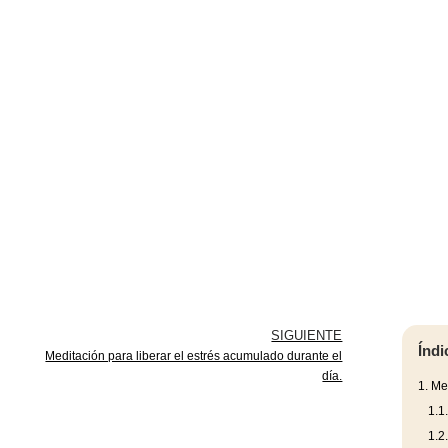
SIGUIENTE
Índi
Meditación para liberar el estrés acumulado durante el
día.
1.
Med
1.1
1.2