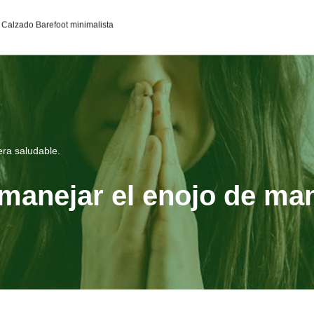
95c0398aa2df141a4ab237876b314bf4c92f4942fed1c49e92d
Calzado Barefoot minimalista
ra saludable.
manejar el enojo de man