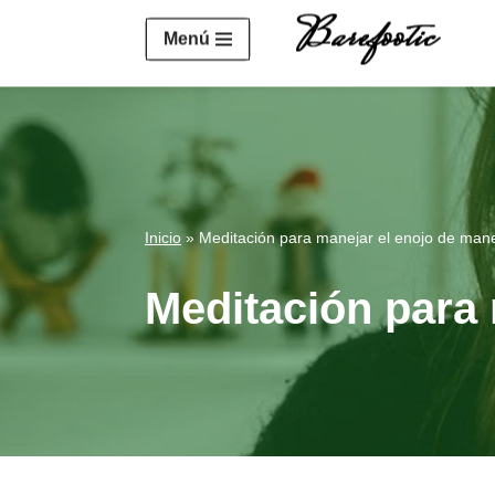
https://salesiq.zohopublic.eu/widget?wc=siq4a1451e70fa5f
Menú
Saltar
al
contenido
Inicio
»
Meditación para manejar el enojo de mane
Meditación para 