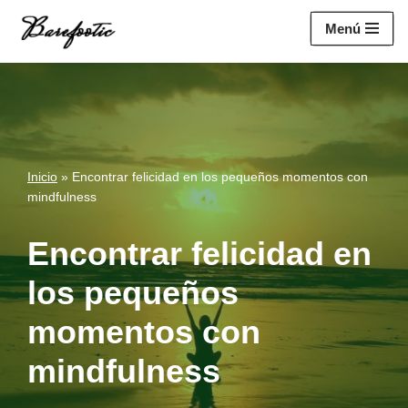
https://salesiq.zohopublic.eu/widget?
Menú
wc=siq4a1451e70fa5f95c0398aa2df141a4ab237876b314bf4c92f494
Saltar
al
contenido
Inicio
»
Encontrar felicidad en los pequeños momentos con
mindfulness
Encontrar felicidad en
los pequeños
momentos con
mindfulness