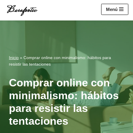
https://salesiq.zohopublic.eu/widget?
Menú
wc=siq4a1451e70fa5f95c0398aa2df141a4ab237876b314bf4c92f494
Saltar
al
contenido
Inicio
»
Comprar online con minimalismo: hábitos para
resistir las tentaciones
Comprar online con
minimalismo: hábitos
para resistir las
tentaciones