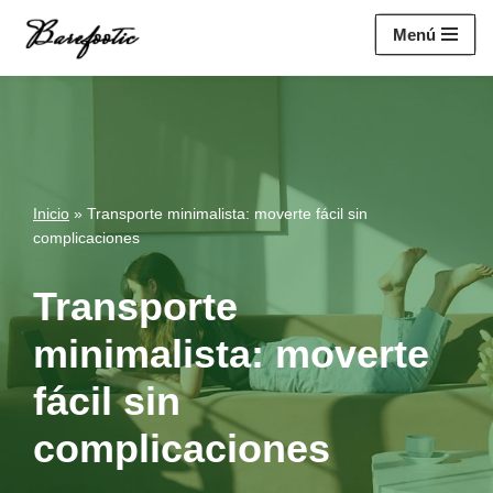
https://salesiq.zohopublic.eu/widget?
Menú
wc=siq4a1451e70fa5f95c0398aa2df141a4ab237876b314bf4c92f494
Saltar
al
contenido
Inicio
»
Transporte minimalista: moverte fácil sin
complicaciones
Transporte
minimalista: moverte
fácil sin
complicaciones