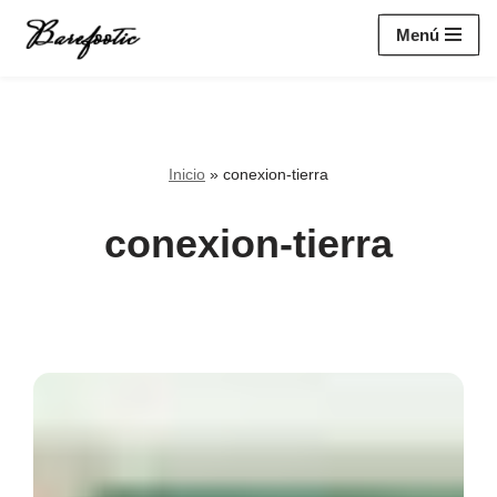
https://salesiq.zohopublic.eu/widget?
Menú
wc=siq4a1451e70fa5f95c0398aa2df141a4ab237876b314bf4c92f494
Saltar
al
contenido
Inicio
»
conexion-tierra
conexion-tierra