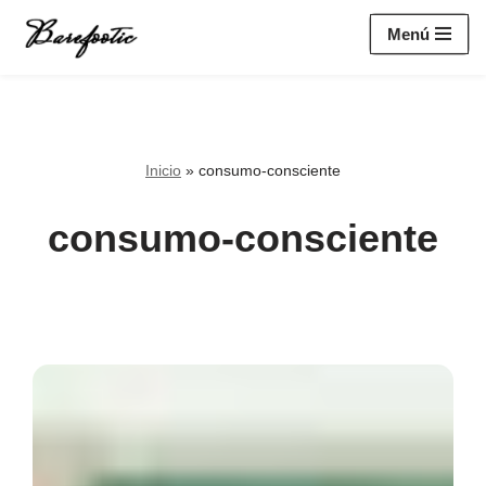
https://salesiq.zohopublic.eu/widget?
Menú
wc=siq4a1451e70fa5f95c0398aa2df141a4ab237876b314bf4c92f494
Saltar
al
contenido
Inicio
»
consumo-consciente
consumo-consciente