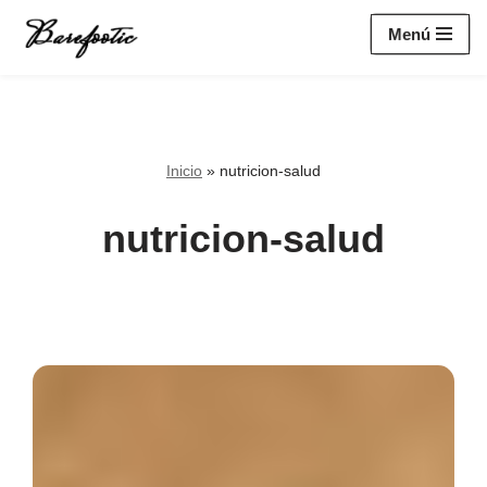
https://salesiq.zohopublic.eu/widget?
Menú
wc=siq4a1451e70fa5f95c0398aa2df141a4ab237876b314bf4c92f494
Saltar
al
contenido
Inicio
»
nutricion-salud
nutricion-salud