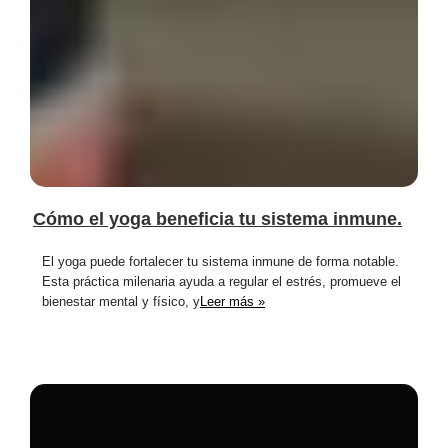
Cómo el yoga beneficia tu sistema inmune.
El yoga puede fortalecer tu sistema inmune de forma notable.
Esta práctica milenaria ayuda a regular el estrés, promueve el
bienestar mental y físico, y
Leer más »