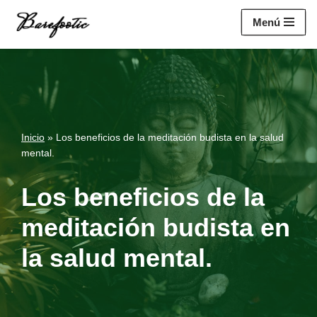
https://salesiq.zohopublic.eu/widget?
Menú
wc=siq4a1451e70fa5f95c0398aa2df141a4ab237876b314bf4c92f494
Saltar
al
contenido
Inicio
»
Los beneficios de la meditación budista en la salud
mental.
Los beneficios de la
meditación budista en
la salud mental.