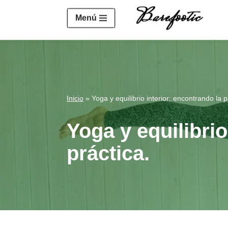
https://salesiq.zohopublic.eu/widget?wc=siq4a1451e70fa5f
Menú
Saltar
al
contenido
Inicio
»
Yoga y equilibrio interior: encontrando la p
Yoga y equilibrio
práctica.