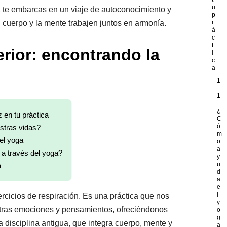
u
, te embarcas en un viaje de autoconocimiento y
p
 cuerpo y la mente trabajen juntos en armonía.
r
á
c
t
erior: encontrando la
i
c
a
1
.
1
.
¿
z en tu práctica
C
ó
stras vidas?
m
el yoga
o
a
r a través del yoga?
y
u
a
d
a
e
l
rcicios de respiración. Es una práctica que nos
y
estras emociones y pensamientos, ofreciéndonos
o
g
ta disciplina antigua, que integra cuerpo, mente y
a