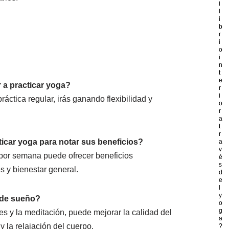
i
l
i
b
r
i
o
i
n
t
e
r a practicar yoga?
r
i
práctica regular, irás ganando flexibilidad y
o
r
a
t
r
icar yoga para notar sus beneficios?
a
v
 por semana puede ofrecer beneficios
é
s
és y bienestar general.
d
e
l
y
 de sueño?
o
g
es y la meditación, puede mejorar la calidad del
a
 la relajación del cuerpo.
?