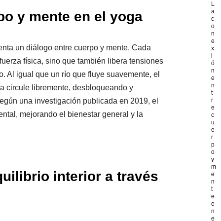
L
a
po y mente en el yoga
c
o
n
e
enta un diálogo entre cuerpo y mente. Cada
x
i
 fuerza física, sino que también libera tensiones
ó
n
 Al igual que un río que fluye suavemente, el
e
n
a circule libremente, desbloqueando y
t
Según una investigación publicada en 2019, el
r
e
ental, mejorando el bienestar general y la
c
u
e
r
p
o
y
m
ilibrio interior a través
e
n
t
e
e
n
e