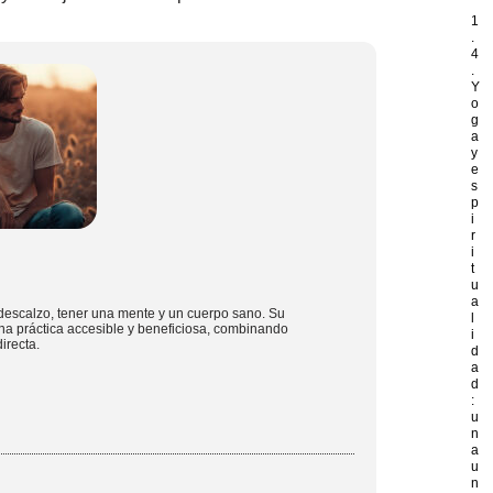
1
.
4
.
Y
o
g
a
y
e
s
p
i
r
i
t
u
a
descalzo, tener una mente y un cuerpo sano. Su
l
na práctica accesible y beneficiosa, combinando
i
irecta.
d
a
d
:
u
n
a
u
n