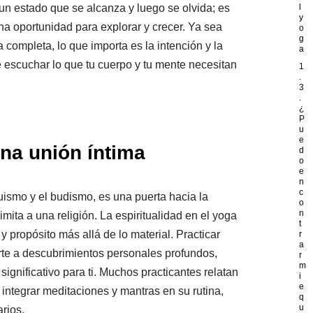
 un estado que se alcanza y luego se olvida; es
l
y
na oportunidad para explorar y crecer. Ya sea
o
g
 completa, lo que importa es la intención y la
a
te escuchar lo que tu cuerpo y tu mente necesitan
1
.
3
.
¿
P
u
e
una unión íntima
d
o
e
n
c
uismo y el budismo, es una puerta hacia la
o
n
imita a una religión. La espiritualidad en el yoga
t
y propósito más allá de lo material. Practicar
r
a
irte a descubrimientos personales profundos,
r
m
gnificativo para ti. Muchos practicantes relatan
i
e
integrar meditaciones y mantras en su rutina,
q
u
rios.