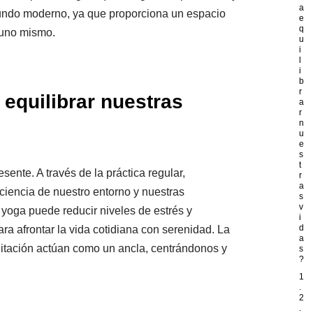
a
mundo moderno, ya que proporciona un espacio
e
q
 uno mismo.
u
i
l
i
b
r
equilibrar nuestras
a
r
n
u
e
s
t
ente. A través de la práctica regular,
r
a
iencia de nuestro entorno y nuestras
s
v
yoga puede reducir niveles de estrés y
i
d
ra afrontar la vida cotidiana con serenidad. La
a
editación actúan como un ancla, centrándonos y
s
?
1
.
2
.