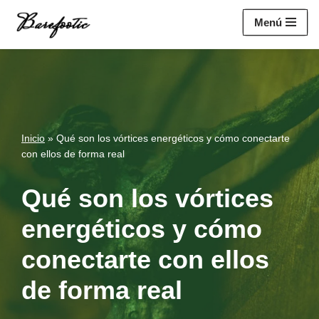
https://salesiq.zohopublic.eu/widget?
Menú
wc=siq4a1451e70fa5f95c0398aa2df141a4ab237876b314bf4c92f494
Saltar
al
contenido
Inicio
»
Qué son los vórtices energéticos y cómo conectarte
con ellos de forma real
Qué son los vórtices
energéticos y cómo
conectarte con ellos
de forma real