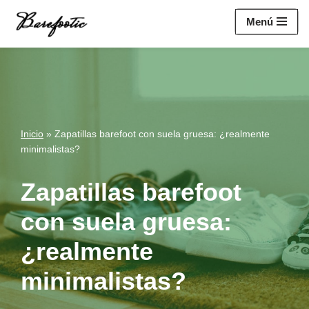
https://salesiq.zohopublic.eu/widget?
Menú
wc=siq4a1451e70fa5f95c0398aa2df141a4ab237876b314bf4c92f494
Saltar
al
contenido
Inicio
»
Zapatillas barefoot con suela gruesa: ¿realmente
minimalistas?
Zapatillas barefoot
con suela gruesa:
¿realmente
minimalistas?