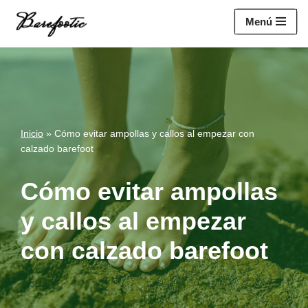
https://salesiq.zohopublic.eu/widget?
Menú
wc=siq4a1451e70fa5f95c0398aa2df141a4ab237876b314bf4c92f494
Saltar
al
contenido
Inicio
»
Cómo evitar ampollas y callos al empezar con
calzado barefoot
Cómo evitar ampollas
y callos al empezar
con calzado barefoot