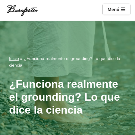
https://salesiq.zohopublic.eu/widget?
Menú
wc=siq4a1451e70fa5f95c0398aa2df141a4ab237876b314bf4c92f494
Saltar
al
contenido
Inicio
»
¿Funciona realmente el grounding? Lo que dice la
ciencia
¿Funciona realmente
el grounding? Lo que
dice la ciencia