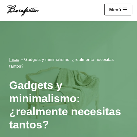
https://salesiq.zohopublic.eu/widget?
Menú
wc=siq4a1451e70fa5f95c0398aa2df141a4ab237876b314bf4c92f494
Saltar
al
contenido
Inicio
»
Gadgets y minimalismo: ¿realmente necesitas
tantos?
Gadgets y
minimalismo:
¿realmente necesitas
tantos?