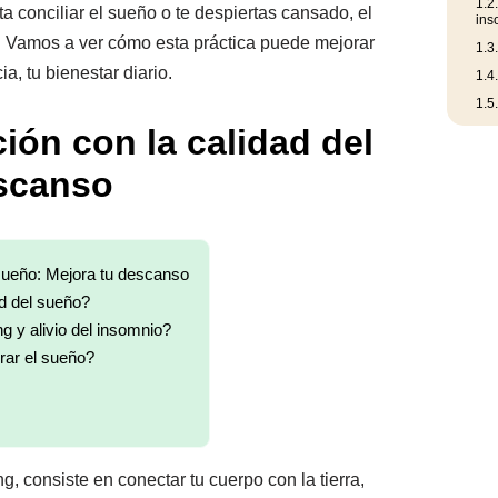
1.2
sta conciliar el sueño o te despiertas cansado, el
ins
. Vamos a ver cómo esta práctica puede mejorar
1.3
a, tu bienestar diario.
1.4
1.5
ión con la calidad del
escanso
 sueño: Mejora tu descanso
d del sueño?
g y alivio del insomnio?
rar el sueño?
, consiste en conectar tu cuerpo con la tierra,