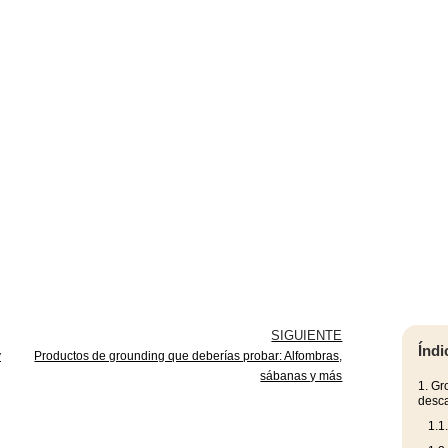
SIGUIENTE
Índi
y
Productos de grounding que deberías probar: Alfombras,
sábanas y más
1.
Gro
desc
1.1