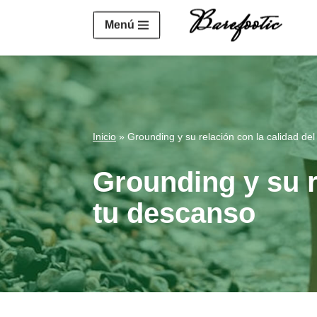
https://salesiq.zohopublic.eu/widget?wc=siq4a1451e70fa5f
Menú
Saltar
al
contenido
Inicio
»
Grounding y su relación con la calidad de
Grounding y su r
tu descanso