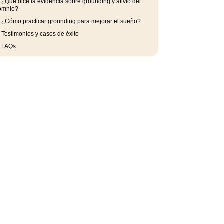
.
¿Qué dice la evidencia sobre grounding y alivio del
omnio?
.
¿Cómo practicar grounding para mejorar el sueño?
.
Testimonios y casos de éxito
.
FAQs