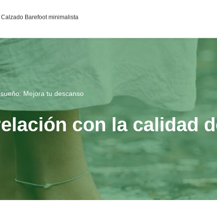
95c0398aa2df141a4ab237876b314bf4c92f4942fed1c49e92d
Calzado Barefoot minimalista
l sueño: Mejora tu descanso
elación con la calidad 