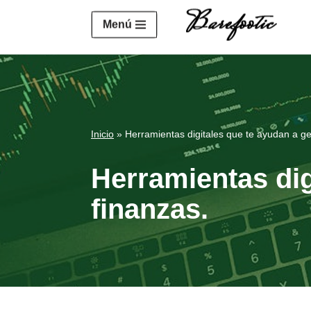
https://salesiq.zohopublic.eu/widget?wc=siq4a1451e70fa5f
Menú
Saltar
al
contenido
Inicio
»
Herramientas digitales que te ayudan a ge
Herramientas dig
finanzas.