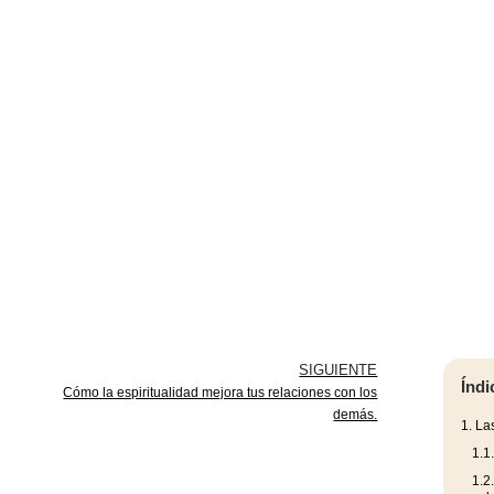
SIGUIENTE
Índi
Cómo la espiritualidad mejora tus relaciones con los
demás.
1.
Las
1.1
1.2