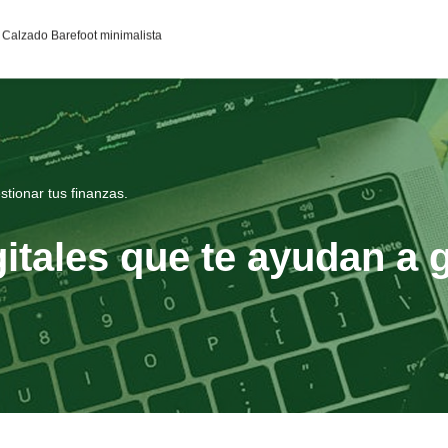
95c0398aa2df141a4ab237876b314bf4c92f4942fed1c49e92d
Calzado Barefoot minimalista
stionar tus finanzas.
itales que te ayudan a g