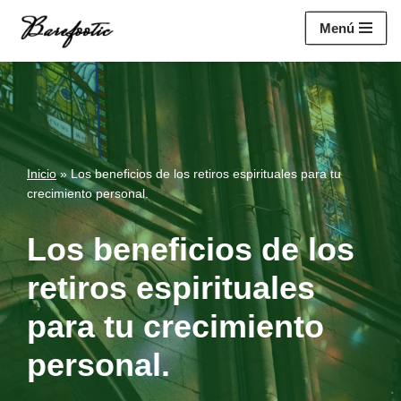
https://salesiq.zohopublic.eu/widget?
Menú
wc=siq4a1451e70fa5f95c0398aa2df141a4ab237876b314bf4c92f494
Saltar
al
contenido
Inicio
»
Los beneficios de los retiros espirituales para tu
crecimiento personal.
Los beneficios de los
retiros espirituales
para tu crecimiento
personal.