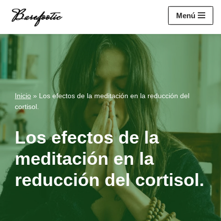
https://salesiq.zohopublic.eu/widget?
Menú
wc=siq4a1451e70fa5f95c0398aa2df141a4ab237876b314bf4c92f494
Saltar
al
contenido
Inicio
»
Los efectos de la meditación en la reducción del
cortisol.
Los efectos de la
meditación en la
reducción del cortisol.