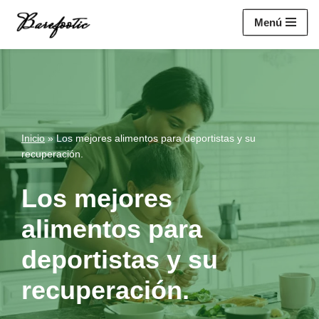
https://salesiq.zohopublic.eu/widget?
Menú
wc=siq4a1451e70fa5f95c0398aa2df141a4ab237876b314bf4c92f494
Saltar
al
contenido
Inicio
»
Los mejores alimentos para deportistas y su
recuperación.
Los mejores
alimentos para
deportistas y su
recuperación.