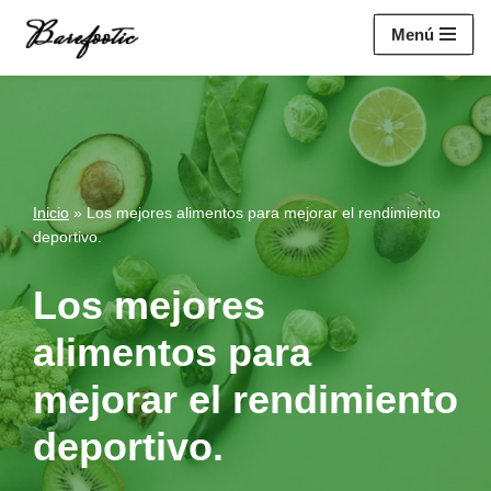
https://salesiq.zohopublic.eu/widget?
Menú
wc=siq4a1451e70fa5f95c0398aa2df141a4ab237876b314bf4c92f494
Saltar
al
contenido
Inicio
»
Los mejores alimentos para mejorar el rendimiento
deportivo.
Los mejores
alimentos para
mejorar el rendimiento
deportivo.