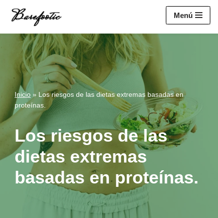
https://salesiq.zohopublic.eu/widget?
Menú
wc=siq4a1451e70fa5f95c0398aa2df141a4ab237876b314bf4c92f494
Saltar
al
contenido
Inicio
»
Los riesgos de las dietas extremas basadas en
proteínas.
Los riesgos de las
dietas extremas
basadas en proteínas.