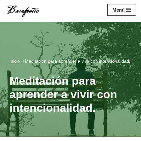
https://salesiq.zohopublic.eu/widget?
Menú
wc=siq4a1451e70fa5f95c0398aa2df141a4ab237876b314bf4c92f494
Saltar
al
contenido
Inicio
»
Meditación para aprender a vivir con intencionalidad.
Meditación para
aprender a vivir con
intencionalidad.