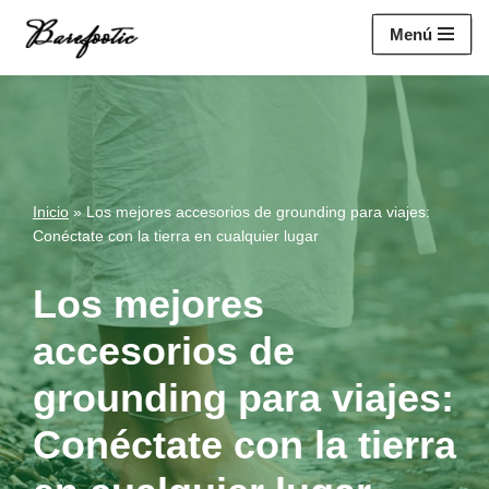
https://salesiq.zohopublic.eu/widget?
Menú
wc=siq4a1451e70fa5f95c0398aa2df141a4ab237876b314bf4c92f494
Saltar
al
contenido
Inicio
»
Los mejores accesorios de grounding para viajes:
Conéctate con la tierra en cualquier lugar
Los mejores
accesorios de
grounding para viajes:
Conéctate con la tierra