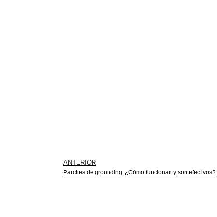
ANTERIOR
Parches de grounding: ¿Cómo funcionan y son efectivos?