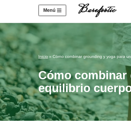
https://salesiq.zohopublic.eu/widget?wc=siq4a1451e70fa5f
Menú
Saltar
al
contenido
Inicio
»
Cómo combinar grounding y yoga para un 
Cómo combinar 
equilibrio cuerp