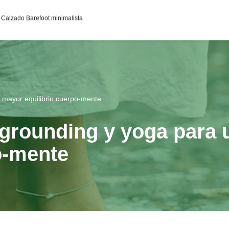
95c0398aa2df141a4ab237876b314bf4c92f4942fed1c49e92d
Calzado Barefoot minimalista
mayor equilibrio cuerpo-mente
grounding y yoga para 
o-mente