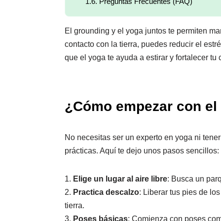
1.6.
Preguntas Frecuentes (FAQ)
El grounding y el yoga juntos te permiten ma
contacto con la tierra, puedes reducir el estr
que el yoga te ayuda a estirar y fortalecer tu
¿Cómo empezar con el 
No necesitas ser un experto en yoga ni tene
prácticas. Aquí te dejo unos pasos sencillos:
1.
Elige un lugar al aire libre
: Busca un parq
2.
Practica descalzo
: Liberar tus pies de lo
tierra.
3.
Poses básicas
: Comienza con poses como