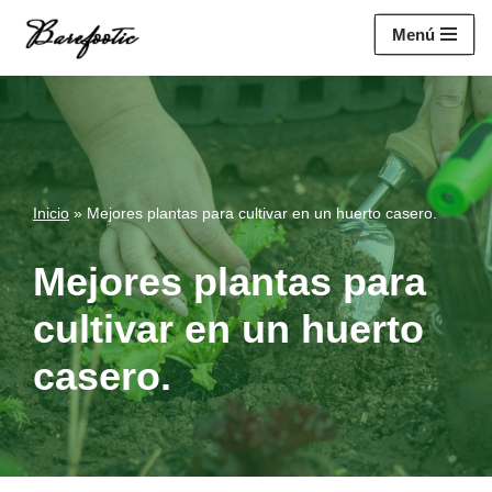
https://salesiq.zohopublic.eu/widget?
Menú
wc=siq4a1451e70fa5f95c0398aa2df141a4ab237876b314bf4c92f494
Saltar
al
contenido
Inicio
»
Mejores plantas para cultivar en un huerto casero.
Mejores plantas para
cultivar en un huerto
casero.