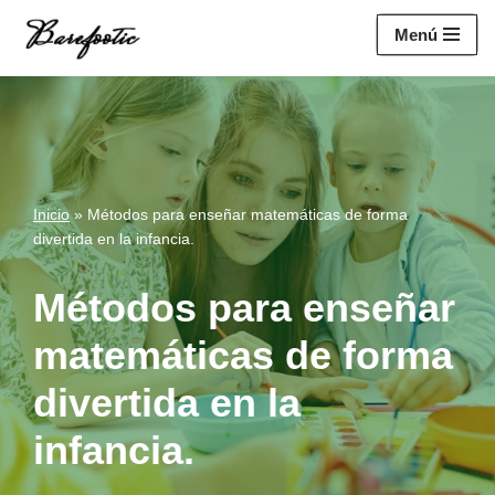
https://salesiq.zohopublic.eu/widget?
Menú
wc=siq4a1451e70fa5f95c0398aa2df141a4ab237876b314bf4c92f494
Saltar
al
contenido
Inicio
»
Métodos para enseñar matemáticas de forma
divertida en la infancia.
Métodos para enseñar
matemáticas de forma
divertida en la
infancia.