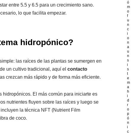
ó
tar entre 5.5 y 6.5 para un crecimiento sano.
m
o
cesario, lo que facilita empezar.
f
u
n
c
i
o
tema hidropónico?
n
a
u
n
s
 simple: las raíces de las plantas se sumergen en
i
e un cultivo tradicional, aquí el
contacto
s
t
tas crezcan más rápido y de forma más eficiente.
e
m
a
h
s hidropónicos. El más común para iniciarte es
i
d
 los nutrientes fluyen sobre las raíces y luego se
r
o
incluyen la técnica NFT (Nutrient Film
p
fibra de coco.
ó
n
i
c