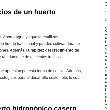
o
?
cios de un huerto
1
.
3
.
¿
C
u
. Ahorra agua ya que la reutilizas
á
l
 huerto tradicional y puedes cultivar durante
e
s
aciones. Además,
la rapidez del crecimiento
de
s
ar rápidamente de alimentos frescos.
o
n
l
o
e apuestan por esta forma de cultivo. Además,
s
b
lógicos para el desarrollo sostenible, lo cual
e
n
e
f
i
c
i
o
erto hidropónico casero
s