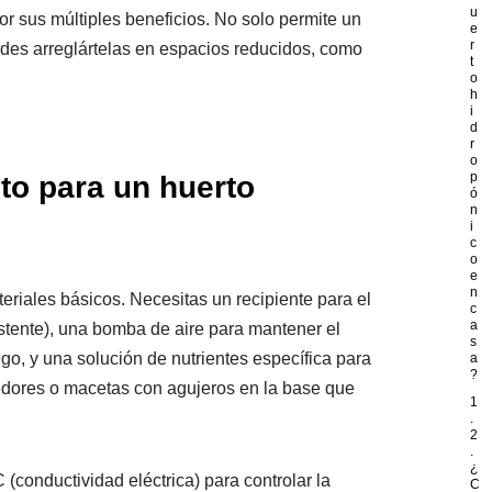
u
or sus múltiples beneficios. No solo permite un
e
r
edes arreglártelas en espacios reducidos, como
t
o
h
i
d
r
o
p
to para un huerto
ó
n
i
c
o
e
n
eriales básicos. Necesitas un recipiente para el
c
a
istente), una bomba de aire para mantener el
s
go, y una solución de nutrientes específica para
a
?
edores o macetas con agujeros en la base que
1
.
2
.
¿
conductividad eléctrica) para controlar la
C