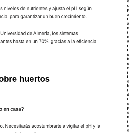
o
s
s niveles de nutrientes y ajusta el pH según
p
a
cial para garantizar un buen crecimiento.
r
a
c
r
 Universidad de Almería, los sistemas
e
zantes hasta en un 70%, gracias a la eficiencia
a
r
t
u
h
u
e
r
obre huertos
t
o
h
i
d
r
o
p
co en casa?
ó
n
i
. Necesitarás acostumbrarte a vigilar el pH y la
c
o