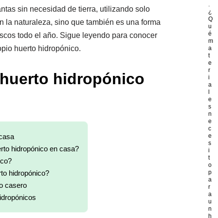
.
ntas sin necesidad de tierra, utilizando solo
¿
Q
on la naturaleza, sino que también es una forma
u
é
escos todo el año. Sigue leyendo para conocer
m
opio huerto hidropónico.
a
t
e
r
 huerto hidropónico
i
a
l
e
s
n
e
c
 casa
e
s
rto hidropónico en casa?
i
t
ico?
o
to hidropónico?
p
a
co casero
r
a
idropónicos
u
n
h