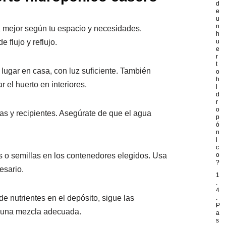
d
e
u
n
a mejor según tu espacio y necesidades.
h
 flujo y reflujo.
u
e
r
t
lugar en casa, con luz suficiente. También
o
h
 el huerto en interiores.
i
d
r
o
as y recipientes. Asegúrate de que el agua
p
ó
n
i
c
s o semillas en los contenedores elegidos. Usa
o
?
esario.
1
.
4
 de nutrientes en el depósito, sigue las
.
P
r una mezcla adecuada.
a
s