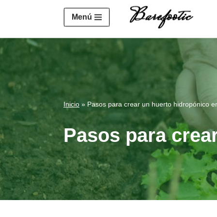
https://salesiq.zohopublic.eu/widget?wc=siq4a1451e70fa5f
Menú
Saltar
al
contenido
Inicio
»
Pasos para crear un huerto hidropónico e
Pasos para crear