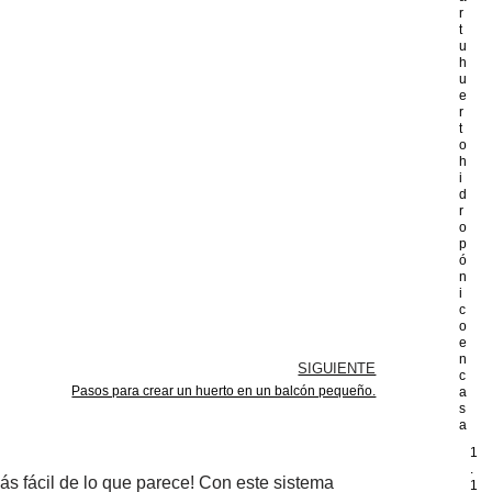
r
t
u
h
u
e
r
t
o
h
i
d
r
o
p
ó
n
i
c
o
e
n
SIGUIENTE
c
Pasos para crear un huerto en un balcón pequeño.
a
s
a
1
.
ás fácil de lo que parece! Con este sistema
1