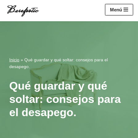
https://salesiq.zohopublic.eu/widget?
Menú
wc=siq4a1451e70fa5f95c0398aa2df141a4ab237876b314bf4c92f494
Saltar
al
contenido
Inicio
»
Qué guardar y qué soltar: consejos para el
desapego.
Qué guardar y qué
soltar: consejos para
el desapego.