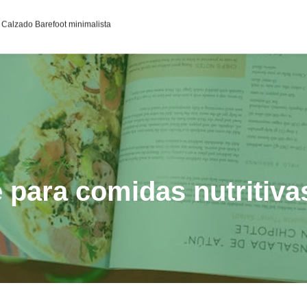
95c0398aa2df141a4ab237876b314bf4c92f4942fed1c49e92d
Calzado Barefoot minimalista
 para comidas nutritiva