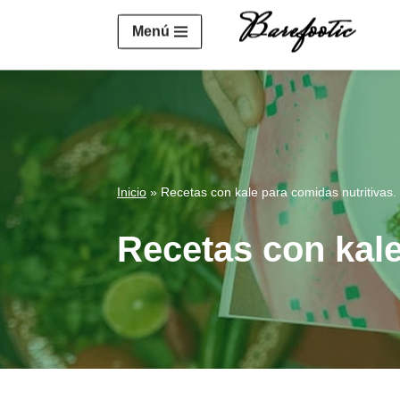
https://salesiq.zohopublic.eu/widget?wc=siq4a1451e70fa5f
Menú
Saltar
al
contenido
Inicio
»
Recetas con kale para comidas nutritivas.
Recetas con kale