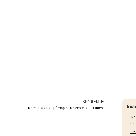
SIGUIENTE
Índi
Recetas con espárragos frescos y saludables.
1.
Rec
1.1
1.2