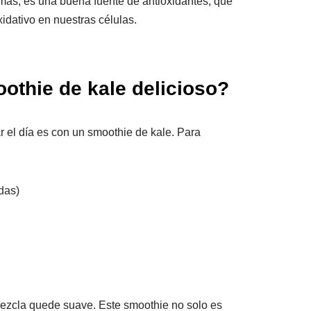
emás, es una buena fuente de antioxidantes, que
idativo en nuestras células.
thie de kale delicioso?
 el día es con un smoothie de kale. Para
das)
mezcla quede suave. Este smoothie no solo es