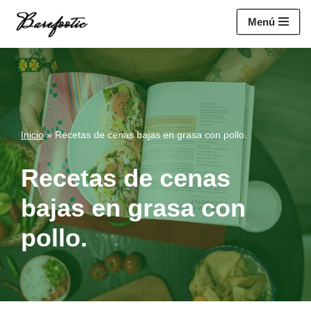
https://salesiq.zohopublic.eu/widget?
Menú
wc=siq4a1451e70fa5f95c0398aa2df141a4ab237876b314bf4c92f494
Saltar
al
contenido
Inicio
»
Recetas de cenas bajas en grasa con pollo.
Recetas de cenas
bajas en grasa con
pollo.