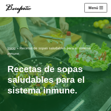
https://salesiq.zohopublic.eu/widget?
Menú
wc=siq4a1451e70fa5f95c0398aa2df141a4ab237876b314bf4c92f494
Saltar
al
contenido
Inicio
»
Recetas de sopas saludables para el sistema
inmune.
Recetas de sopas
saludables para el
sistema inmune.