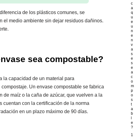
c
a
iferencia de los plásticos comunes, se
q
u
 el medio ambiente sin dejar residuos dañinos.
e
u
rte.
n
e
n
v
a
s
 envase sea compostable?
e
s
e
a
c
a la capacidad de un material para
o
m
e compostaje. Un envase compostable se fabrica
p
 de maíz o la caña de azúcar, que vuelven a la
o
s
es cuentan con la certificación de la norma
t
a
radación en un plazo máximo de 90 días.
b
l
e
?
1