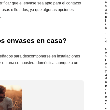
á
rificar que el envase sea apto para el contacto
s
rasas o líquidos, ya que algunas opciones
a
m
.
p
l
i
a
1
.
s envases en casa?
4
.
C
o
señados para descomponerse en instalaciones
s
t
e en una compostera doméstica, aunque a un
o
s
y
a
d
o
p
c
i
ó
n
:
¿