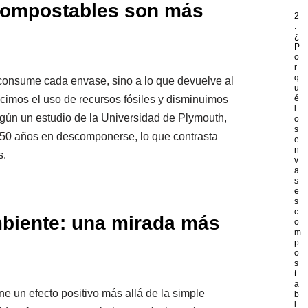
compostables son más
.
2
.
¿
P
o
r
q
e consume cada envase, sino a lo que devuelve al
u
cimos el uso de recursos fósiles y disminuimos
é
l
egún un estudio de la Universidad de Plymouth,
o
s
450 años en descomponerse, lo que contrasta
e
n
s.
v
a
s
e
s
c
mbiente: una mirada más
o
m
p
o
s
t
a
e un efecto positivo más allá de la simple
b
l