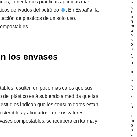
vidas, fomentamos prácticas agrícolas más
e
s
icos derivados del petróleo
. En España, la
s
o
ucción de plásticos de un solo uso,
n
compostables.
m
á
s
s
o
s
t
on los envases
e
n
i
b
l
e
s
tables resulten un poco más caros que sus
?
io del plástico está subiendo a medida que las
1
.
 estudios indican que los consumidores están
3
.
ostenibles y alineados con sus valores
I
 envases compostables, se recupera en karma y
m
p
a
c