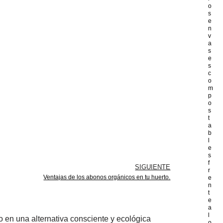
o
s
e
n
v
a
s
e
s
c
o
m
p
o
s
t
a
b
l
e
s
f
SIGUIENTE
r
Ventajas de los abonos orgánicos en tu huerto.
e
n
t
e
a
l
 en una alternativa consciente y ecológica
o