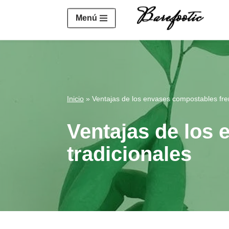
https://salesiq.zohopublic.eu/widget?wc=siq4a1451e70fa5f
Menú
Saltar
al
contenido
Inicio
»
Ventajas de los envases compostables fren
Ventajas de los 
tradicionales