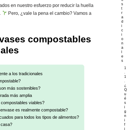
s
ados en nuestro esfuerzo por reducir la huella
t
.
Pero, ¿vale la pena el cambio? Vamos a
r
a
d
i
c
i
nvases compostables
o
n
nales
a
l
e
s
1
.
nte a los tradicionales
1
mpostable?
.
¿
son más sostenibles?
Q
u
irada más amplia
é
 compostables viables?
s
i
envase es realmente compostable?
g
n
ados para todos los tipos de alimentos?
i
 casa?
f
i