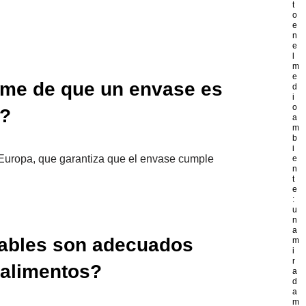
t
o
e
n
e
l
m
e
me de que un envase es
d
i
o
e?
a
m
b
i
Europa, que garantiza que el envase cumple
e
n
t
e
:
u
n
a
ables son adecuados
m
i
r
 alimentos?
a
d
a
m