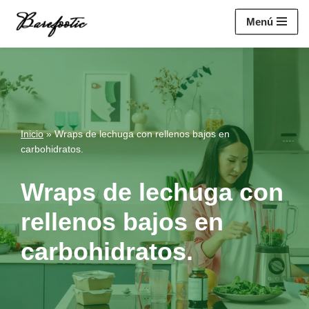
https://salesiq.zohopublic.eu/widget?
Menú
wc=siq4a1451e70fa5f95c0398aa2df141a4ab237876b314bf4c92f494
Saltar
al
contenido
Inicio
»
Wraps de lechuga con rellenos bajos en
carbohidratos.
Wraps de lechuga con
rellenos bajos en
carbohidratos.