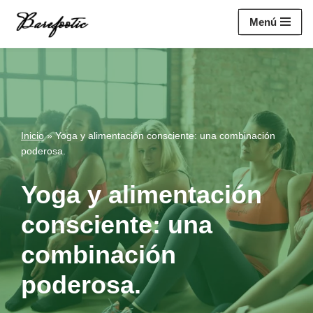
https://salesiq.zohopublic.eu/widget?
Menú
wc=siq4a1451e70fa5f95c0398aa2df141a4ab237876b314bf4c92f494
Saltar
al
contenido
Inicio
»
Yoga y alimentación consciente: una combinación
poderosa.
Yoga y alimentación
consciente: una
combinación
poderosa.