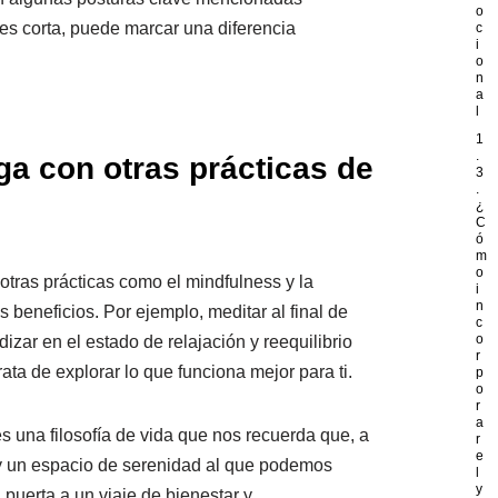
o
i es corta, puede marcar una diferencia
c
i
o
n
a
l
1
.
a con otras prácticas de
3
.
¿
C
ó
m
o
otras prácticas como el mindfulness y la
i
n
beneficios. Por ejemplo, meditar al final de
c
o
zar en el estado de relajación y reequilibrio
r
ta de explorar lo que funciona mejor para ti.
p
o
r
a
; es una filosofía de vida que nos recuerda que, a
r
e
hay un espacio de serenidad al que podemos
l
y
la puerta a un viaje de bienestar y