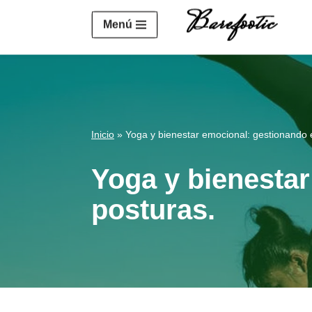
https://salesiq.zohopublic.eu/widget?wc=siq4a1451e70fa5f
Menú
Saltar
al
contenido
Inicio
»
Yoga y bienestar emocional: gestionando e
Yoga y bienestar
posturas.