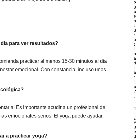
o
g
a
e
n
t
u
r
u
día para ver resultados?
t
i
n
a
omienda practicar al menos 15-30 minutos al día
d
i
ienestar emocional. Con constancia, incluso unos
a
r
i
a
sicológica?
?
1
.
taria. Es importante acudir a un profesional de
4
.
mas emocionales serios. El yoga puede ayudar,
¿
P
u
e
ar a practicar yoga?
d