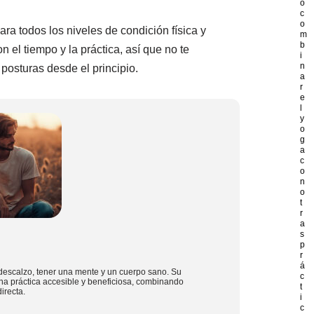
o
c
o
ra todos los niveles de condición física y
m
b
on el tiempo y la práctica, así que no te
i
n
posturas desde el principio.
a
r
e
l
y
o
g
a
c
o
n
o
t
r
a
s
p
r
á
descalzo, tener una mente y un cuerpo sano. Su
c
na práctica accesible y beneficiosa, combinando
t
irecta.
i
c