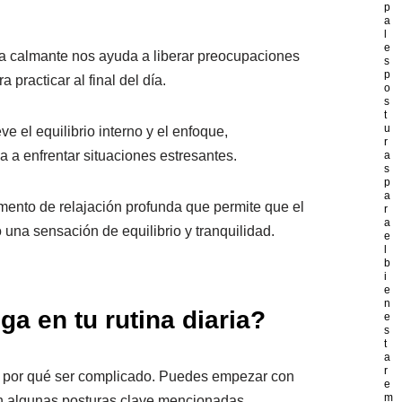
p
a
l
e
a calmante nos ayuda a liberar preocupaciones
s
p
a practicar al final del día.
o
s
t
u
 el equilibrio interno y el enfoque,
r
 a enfrentar situaciones estresantes.
a
s
p
a
nto de relajación profunda que permite que el
r
a
una sensación de equilibrio y tranquilidad.
e
l
b
i
e
n
a en tu rutina diaria?
e
s
t
a
r
ene por qué ser complicado. Puedes empezar con
e
m
n algunas posturas clave mencionadas