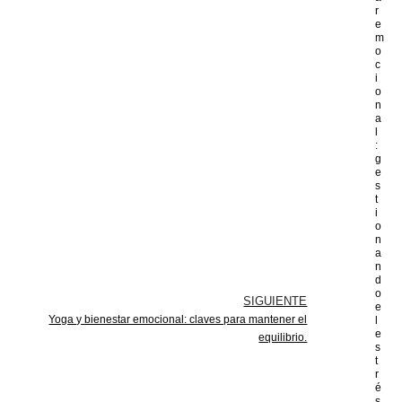
r
e
m
o
c
i
o
n
a
l
:
g
e
s
t
i
o
n
a
n
d
o
SIGUIENTE
e
Yoga y bienestar emocional: claves para mantener el
l
e
equilibrio.
s
t
r
é
s