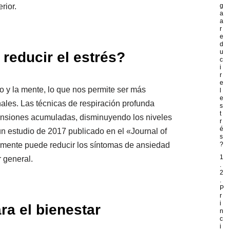
rior.
g
a
a
r
e
d
u
reducir el estrés?
c
i
r
e
o y la mente, lo que nos permite ser más
l
e
les. Las técnicas de respiración profunda
s
t
tensiones acumuladas, disminuyendo los niveles
r
é
 un estudio de 2017 publicado en el «Journal of
s
rmente puede reducir los síntomas de ansiedad
?
1
 general.
.
2
.
P
r
i
ra el bienestar
n
c
i