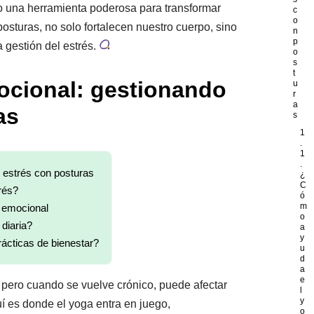
mo una herramienta poderosa para transformar
c
o
osturas, no solo fortalecen nuestro cuerpo, sino
n
p
gestión del estrés.
o
s
t
ocional: gestionando
u
r
a
as
s
1
.
1
.
 estrés con posturas
¿
C
rés?
ó
m
r emocional
o
diaria?
a
y
ácticas de bienestar?
u
d
a
e
, pero cuando se vuelve crónico, puede afectar
l
y
uí es donde el yoga entra en juego,
o