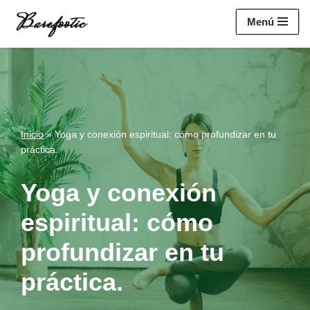
https://salesiq.zohopublic.eu/widget?
Menú
wc=siq4a1451e70fa5f95c0398aa2df141a4ab237876b314bf4c92f494
Saltar
al
contenido
Inicio
»
Yoga y conexión espiritual: cómo profundizar en tu
práctica.
Yoga y conexión
espiritual: cómo
profundizar en tu
práctica.