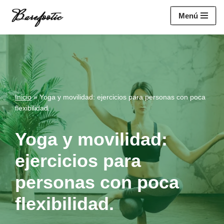
https://salesiq.zohopublic.eu/widget?
Menú
wc=siq4a1451e70fa5f95c0398aa2df141a4ab237876b314bf4c92f494
Saltar
al
contenido
Inicio
»
Yoga y movilidad: ejercicios para personas con poca
flexibilidad.
Yoga y movilidad:
ejercicios para
personas con poca
flexibilidad.