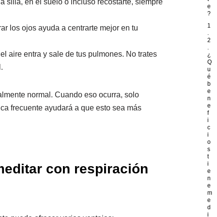
 silla, en el suelo o incluso recostarte, siempre
e
?
1
rar los ojos ayuda a centrarte mejor en tu
.
2
.
el aire entra y sale de tus pulmones. No trates
¿
Q
.
u
é
b
e
otalmente normal. Cuando eso ocurra, solo
n
e
ctica frecuente ayudará a que esto sea más
f
i
c
i
o
s
t
i
meditar con respiración
e
n
e
m
e
d
i