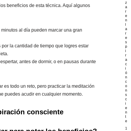
z
os beneficios de esta técnica. Aquí algunos
a
r
e
n
l
a
s minutos al día pueden marcar una gran
r
e
s
s por la cantidad de tiempo que logres estar
p
i
eta.
r
a
despertar, antes de dormir, o en pausas durante
c
i
ó
n
c
es todo un reto, pero practicar la meditación
o
n
ue puedes acudir en cualquier momento.
s
c
i
e
iración consciente
n
t
e
1