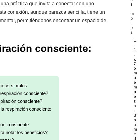
una práctica que invita a conectar con uno
s
i
Esta conexión, aunque parezca sencilla, tiene un
m
p
y mental, permitiéndonos encontrar un espacio de
l
e
s
1
iración consciente:
.
1
.
¿
C
ó
m
o
e
nicas simples
m
p
espiración consciente?
e
piración consciente?
z
a
la respiración consciente
r
u
n
ión consciente
a
m
a notar los beneficios?
e
d