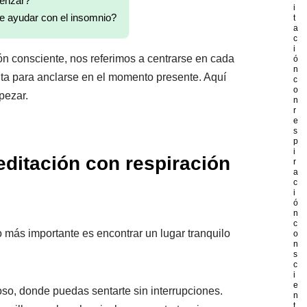
enzar?
i
e ayudar con el insomnio?
t
a
c
i
n consciente, nos referimos a centrarse en cada
ó
n
ta para anclarse en el momento presente. Aquí
c
o
pezar.
n
r
e
s
p
i
itación con respiración
r
a
c
i
ó
n
c
 más importante es encontrar un lugar tranquilo
o
n
s
c
i
e
oso, donde puedas sentarte sin interrupciones.
n
t