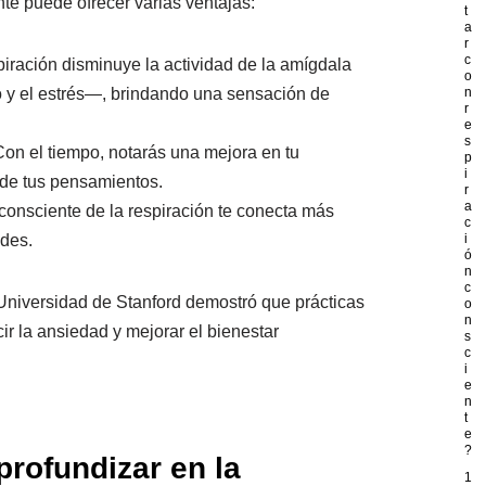
nte puede ofrecer varias ventajas:
t
a
r
c
spiración disminuye la actividad de la amígdala
o
o y el estrés—, brindando una sensación de
n
r
e
s
Con el tiempo, notarás una mejora en tu
p
i
 de tus pensamientos.
r
a
 consciente de la respiración te conecta más
c
des.
i
ó
n
c
Universidad de Stanford demostró que prácticas
o
n
r la ansiedad y mejorar el bienestar
s
c
i
e
n
t
e
?
profundizar en la
1