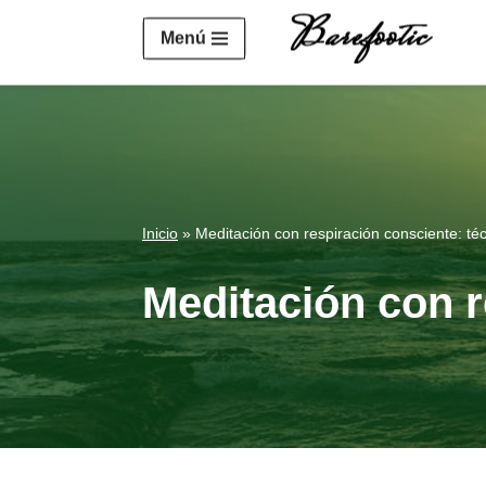
https://salesiq.zohopublic.eu/widget?wc=siq4a1451e70fa5f
Menú
Saltar
al
contenido
Inicio
»
Meditación con respiración consciente: té
Meditación con r