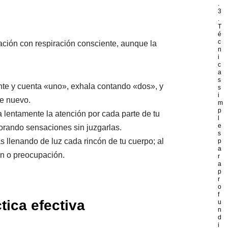
.
3
.
T
é
c
ación con respiración consciente, aunque la
n
i
c
a
s
nte y cuenta «uno», exhala contando «dos», y
s
i
de nuevo.
m
p
a lentamente la atención por cada parte de tu
l
e
lorando sensaciones sin juzgarlas.
s
ás llenando de luz cada rincón de tu cuerpo; al
p
a
ón o preocupación.
r
a
p
r
o
f
tica efectiva
u
n
d
i