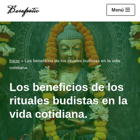
https://salesiq.zohopublic.eu/widget?
Menú
wc=siq4a1451e70fa5f95c0398aa2df141a4ab237876b314bf4c92f494
Saltar
al
contenido
Inicio
»
Los beneficios de los rituales budistas en la vida
cotidiana.
Los beneficios de los
rituales budistas en la
vida cotidiana.