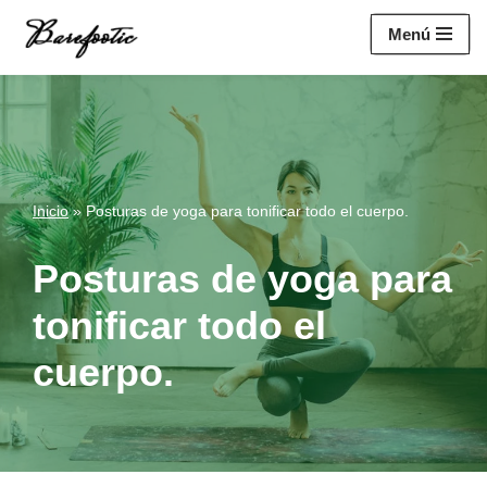
https://salesiq.zohopublic.eu/widget?
Menú
wc=siq4a1451e70fa5f95c0398aa2df141a4ab237876b314bf4c92f494
Saltar
al
contenido
Inicio
»
Posturas de yoga para tonificar todo el cuerpo.
Posturas de yoga para
tonificar todo el
cuerpo.