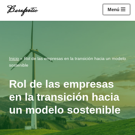
https://salesiq.zohopublic.eu/widget?
Menú
wc=siq4a1451e70fa5f95c0398aa2df141a4ab237876b314bf4c92f494
Saltar
al
contenido
Inicio
»
Rol de las empresas en la transición hacia un modelo
sostenible
Rol de las empresas
en la transición hacia
un modelo sostenible