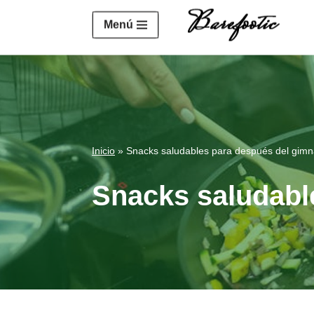
https://salesiq.zohopublic.eu/widget?wc=siq4a1451e70fa5f
Menú
Saltar
al
contenido
Inicio
»
Snacks saludables para después del gimn
Snacks saludabl