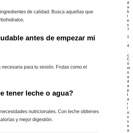
d
a
ingredientes de calidad. Busca aquellas que
b
l
rbohidratos.
e
s
?
udable antes de empezar mi
1
.
4
.
¿
C
ó
a necesaria para tu sesión. Frutas como el
m
o
a
d
a
p
be tener leche o agua?
t
a
r
l
 necesidades nutricionales. Con leche obtienes
o
s
alorías y mejor digestión.
s
n
a