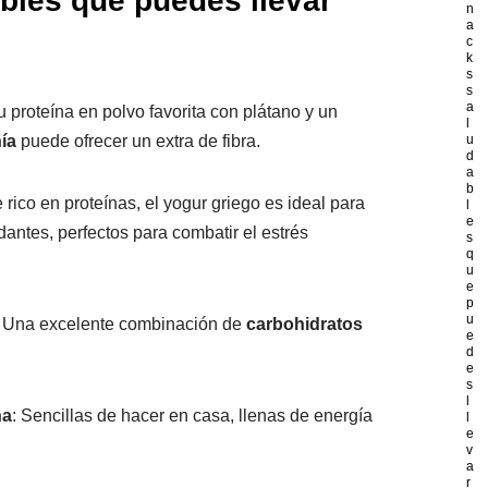
bles que puedes llevar
n
a
c
k
s
s
a
u proteína en polvo favorita con plátano y un
l
ía
puede ofrecer un extra de fibra.
u
d
a
b
 rico en proteínas, el yogur griego es ideal para
l
e
dantes, perfectos para combatir el estrés
s
q
u
e
p
u
: Una excelente combinación de
carbohidratos
e
d
e
s
l
na
: Sencillas de hacer en casa, llenas de energía
l
e
v
a
r