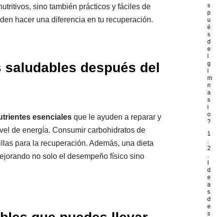
s
utritivos, sino también prácticos y fáciles de
p
den hacer una diferencia en tu recuperación.
u
é
s
d
e
l
 saludables después del
g
i
m
n
a
s
i
o
utrientes esenciales
que le ayuden a reparar y
?
ivel de energía. Consumir carbohidratos de
1
.
llas para la recuperación. Además, una dieta
2
ejorando no solo el desempeño físico sino
.
I
d
e
a
s
d
e
s