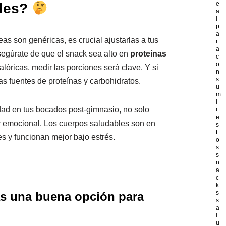
e
ales?
a
l
p
a
s son genéricas, es crucial ajustarlas a tus
r
a
segúrate de que el snack sea alto en
proteínas
c
o
alóricas, medir las porciones será clave. Y si
n
s
 fuentes de proteínas y carbohidratos.
u
m
i
edad en tus bocados post-gimnasio, no solo
r
e
ar emocional. Los cuerpos saludables son en
s
t
 y funcionan mejor bajo estrés.
o
s
s
n
a
c
k
s
as una buena opción para
s
a
l
u