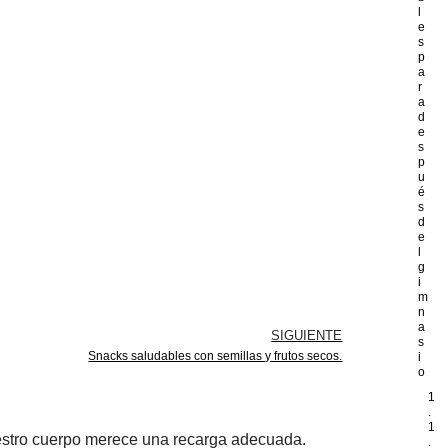
l
e
s
p
a
r
a
d
e
s
p
u
é
s
d
e
l
g
i
m
n
a
SIGUIENTE
s
Snacks saludables con semillas y frutos secos.
i
o
1
.
1
estro cuerpo merece una recarga adecuada.
.