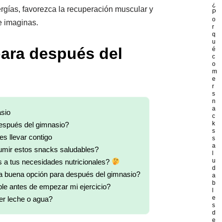
¿
gías, favorezca la recuperación muscular y
P
o
e imaginas.
r
q
u
ara después del
é
c
o
m
e
r
s
n
a
sio
c
k
espués del gimnasio?
s
s llevar contigo
s
a
umir estos snacks saludables?
l
u
 a tus necesidades nutricionales?
d
a buena opción para después del gimnasio?
a
b
e antes de empezar mi ejercicio?
l
e
er leche o agua?
s
d
e