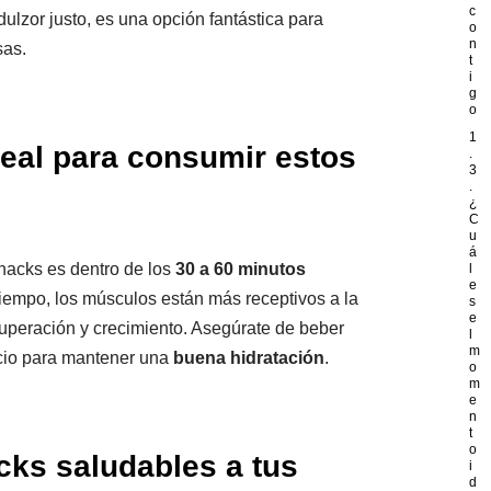
c
 dulzor justo, es una opción fantástica para
o
n
sas.
t
i
g
o
1
eal para consumir estos
.
3
.
¿
C
u
á
nacks es dentro de los
30 a 60 minutos
l
e
tiempo, los músculos están más receptivos a la
s
e
ecuperación y crecimiento. Asegúrate de beber
l
m
icio para mantener una
buena hidratación
.
o
m
e
n
t
o
ks saludables a tus
i
d