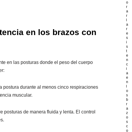
o
r
a
r
l
a
r
tencia en los brazos con
e
s
i
s
t
e
n
nte en las posturas donde el peso del cuerpo
c
i
er:
a
e
n
l
da postura durante al menos cinco respiraciones
o
tencia muscular.
s
b
r
a
e posturas de manera fluida y lenta. El control
z
o
es.
s
c
o