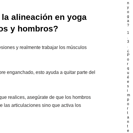
n
y
o
 la alineación en yoga
g
a
?
zos y hombros?
1
.
3
.
lesiones y realmente trabajar los músculos
¿
P
o
r
q
ore enganchado, esto ayuda a quitar parte del
u
é
e
s
i
m
que realices, asegúrate de que los hombros
p
o
e las articulaciones sino que activa los
r
t
a
n
t
e