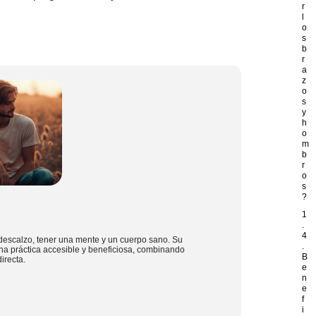
r
l
o
s
b
r
a
z
o
s
y
h
o
m
b
r
o
s
?
1
.
4
descalzo, tener una mente y un cuerpo sano. Su
.
na práctica accesible y beneficiosa, combinando
B
irecta.
e
n
e
f
i