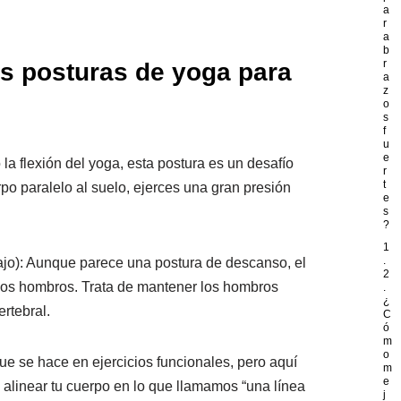
a
r
a
b
r
s posturas de yoga para
a
z
o
s
f
u
e
la flexión del yoga, esta postura es un desafío
r
t
rpo paralelo al suelo, ejerces una gran presión
e
s
?
1
.
jo): Aunque parece una postura de descanso, el
2
r los hombros. Trata de mantener los hombros
.
¿
ertebral.
C
ó
m
o
que se hace en ejercicios funcionales, pero aquí
m
e
n alinear tu cuerpo en lo que llamamos “una línea
j