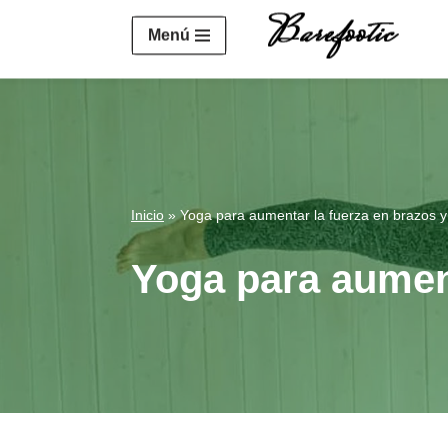
https://salesiq.zohopublic.eu/widget?wc=siq4a1451e70fa5f
Menú
Saltar
al
contenido
Inicio
»
Yoga para aumentar la fuerza en brazos 
Yoga para aumen