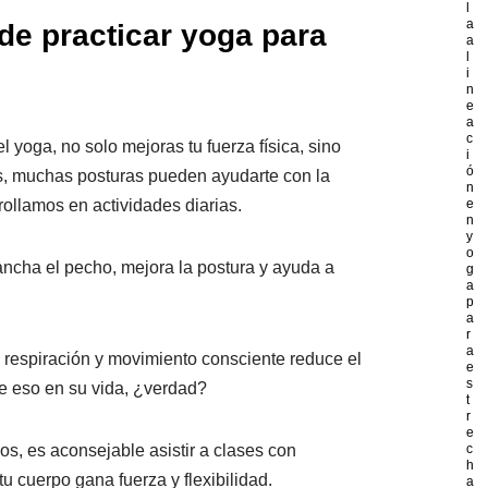
l
a
de practicar yoga para
a
l
i
n
e
a
c
l yoga, no solo mejoras tu fuerza física, sino
i
ó
más, muchas posturas pueden ayudarte con la
n
ollamos en actividades diarias.
e
n
y
o
sancha el pecho, mejora la postura y ayuda a
g
a
p
a
r
a
 respiración y movimiento consciente reduce el
e
s
e eso en su vida, ¿verdad?
t
r
e
os, es aconsejable asistir a clases con
c
h
u cuerpo gana fuerza y flexibilidad.
a