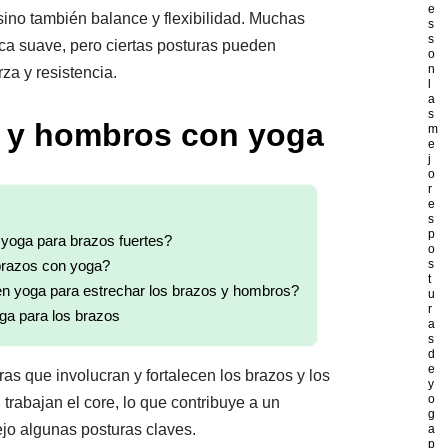
e
sino también balance y flexibilidad. Muchas
s
s
a suave, pero ciertas posturas pueden
o
n
za y resistencia.
l
a
s
s y hombros con yoga
m
e
j
o
r
e
s
p
yoga para brazos fuertes?
o
brazos con yoga?
s
t
 en yoga para estrechar los brazos y hombros?
u
r
oga para los brazos
a
s
d
e
as que involucran y fortalecen los brazos y los
y
o
rabajan el core, lo que contribuye a un
g
ejo algunas posturas claves.
a
p