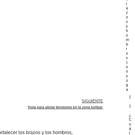
r
a
z
o
s
y
h
o
m
b
r
o
s
c
o
n
y
o
g
a
1
SIGUIENTE
.
1
Yoga para aliviar tensiones en la zona lumbar.
.
¿
C
u
á
rtalecer los brazos y los hombros,
l