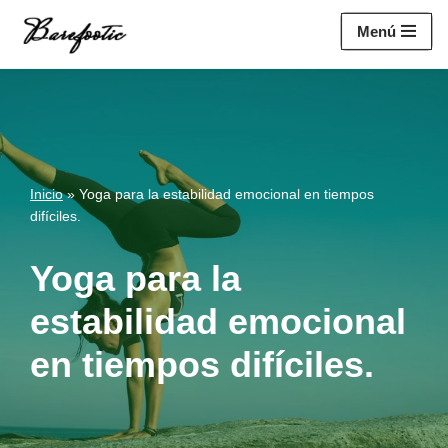
https://salesiq.zohopublic.eu/widget?
Menú
wc=siq4a1451e70fa5f95c0398aa2df141a4ab237876b314bf4c92f494
Saltar
al
contenido
Inicio
»
Yoga para la estabilidad emocional en tiempos
difíciles.
Yoga para la
estabilidad emocional
en tiempos difíciles.