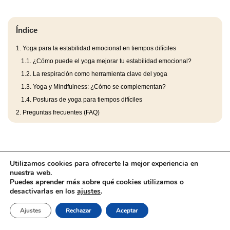
Índice
1.
Yoga para la estabilidad emocional en tiempos difíciles
1.1.
¿Cómo puede el yoga mejorar tu estabilidad emocional?
1.2.
La respiración como herramienta clave del yoga
1.3.
Yoga y Mindfulness: ¿Cómo se complementan?
1.4.
Posturas de yoga para tiempos difíciles
2.
Preguntas frecuentes (FAQ)
Utilizamos cookies para ofrecerte la mejor experiencia en
nuestra web.
Puedes aprender más sobre qué cookies utilizamos o
desactivarlas en los
ajustes
.
Aviso Legal
Barefootic
llms.txt
Marcas
Ajustes
Rechazar
Aceptar
Política de cookies
Política de Privacidad
Tienda